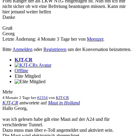
Ford Ranger der als LKW N1G eingetragen ist. Nun bin ich mir
nicht sicher ob wir eine Befreiung beantragen müssen. Kann mir
hier jemand weiter helfen
Danke
Gruß
Georg
Letzte Änderung: 4 Monate 3 Tage her von
Meenzer
.
Bitte
Anmelden
oder
Registrieren
um der Konversation beizutreten.
KJT-CR
Offline
Elite Mitglied
Mehr
4 Monate 2 Tage her
#2354
von
KJT-CR
KJT-CR
antwortete auf
Maut in Holland
Hallo Georg,
was ich gelesen habe gilt eine Maut auf der A24 und für
verschiedene Tunnel.
Dazu muss man über e-Toll angemeldet und aktiviert sein.
Die Maut wird elektronisch abgerechnet.