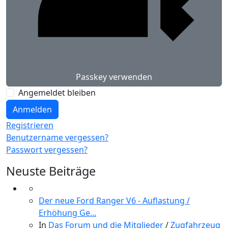
Passkey verwenden
Angemeldet bleiben
Anmelden
Registrieren
Benutzername vergessen?
Passwort vergessen?
Neuste Beiträge
Der neue Ford Ranger V6 - Auflastung /
Erhöhung Ge...
In
Das Forum und die Mitglieder
/
Zugfahrzeug