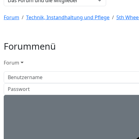
Forum
Technik, Instandhaltung und Pflege
5th Wheel
Forummenü
Forum