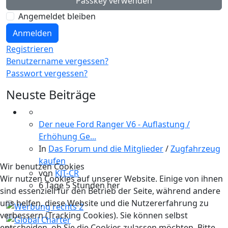
Passkey verwenden
Angemeldet bleiben
Anmelden
Registrieren
Benutzername vergessen?
Passwort vergessen?
Neuste Beiträge
Der neue Ford Ranger V6 - Auflastung /
Erhöhung Ge...
In
Das Forum und die Mitglieder
/
Zugfahrzeug
kaufen
Wir benutzen Cookies
von
KJT-CR
Wir nutzen Cookies auf unserer Website. Einige von ihnen
6 Tage 5 Stunden her
sind essenziell für den Betrieb der Seite, während andere
uns helfen, diese Website und die Nutzererfahrung zu
verbessern (Tracking Cookies). Sie können selbst
entscheiden, ob Sie die Cookies zulassen möchten. Bitte