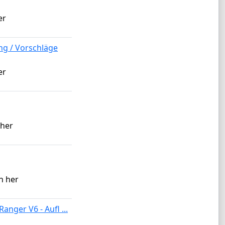
er
ng / Vorschläge
er
 her
n her
anger V6 - Aufl ...