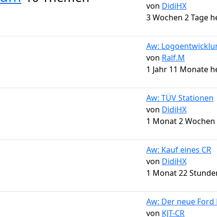
von
DidiHX
3 Wochen 2 Tage h
Aw: Logoentwicklu
von
Ralf.M
1 Jahr 11 Monate h
Aw: TÜV Stationen
von
DidiHX
1 Monat 2 Wochen
Aw: Kauf eines CR
von
DidiHX
1 Monat 22 Stunde
Aw: Der neue Ford R
von
KJT-CR