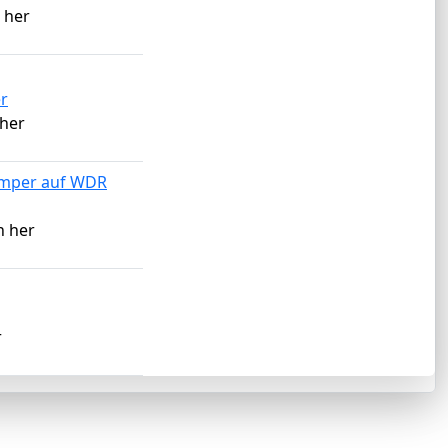
 her
r
her
amper auf WDR
n her
r