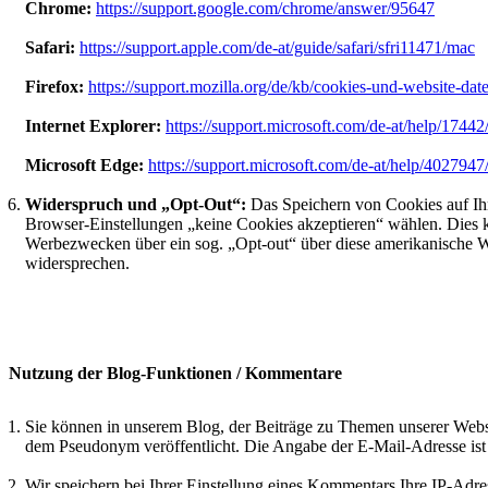
Chrome:
https://support.google.com/chrome/answer/95647
Safari:
https://support.apple.com/de-at/guide/safari/sfri11471/mac
Firefox:
https://support.mozilla.org/de/kb/cookies-und-website-date
Internet Explorer:
https://support.microsoft.com/de-at/help/1744
Microsoft Edge:
https://support.microsoft.com/de-at/help/402794
Widerspruch und „Opt-Out“:
Das Speichern von Cookies auf Ihre
Browser-Einstellungen „keine Cookies akzeptieren“ wählen. Dies 
Werbezwecken über ein sog. „Opt-out“ über diese amerikanische We
widersprechen.
Nutzung der Blog-Funktionen / Kommentare
Sie können in unserem Blog, der Beiträge zu Themen unserer Websi
dem Pseudonym veröffentlicht. Die Angabe der E-Mail-Adresse ist Pf
Wir speichern bei Ihrer Einstellung eines Kommentars Ihre IP-Adr