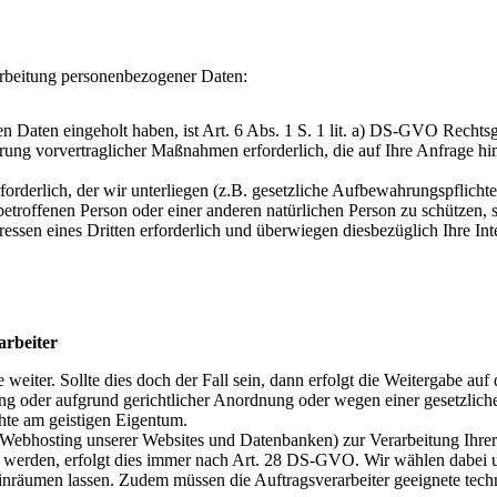
arbeitung personenbezogener Daten:
 Daten eingeholt haben, ist Art. 6 Abs. 1 S. 1 lit. a) DS-GVO Rechts
rung vorvertraglicher Maßnahmen erforderlich, die auf Ihre Anfrage hin 
rforderlich, der wir unterliegen (z.B. gesetzliche Aufbewahrungspflicht
 betroffenen Person oder einer anderen natürlichen Person zu schützen, 
ressen eines Dritten erforderlich und überwiegen diesbezüglich Ihre Int
arbeiter
 weiter. Sollte dies doch der Fall sein, dann erfolgt die Weitergabe a
ung oder aufgrund gerichtlicher Anordnung oder wegen einer gesetzlic
hte am geistigen Eigentum.
um Webhosting unserer Websites und Datenbanken) zur Verarbeitung Ihr
werden, erfolgt dies immer nach Art. 28 DS-GVO. Wir wählen dabei unse
einräumen lassen. Zudem müssen die Auftragsverarbeiter geeignete tec