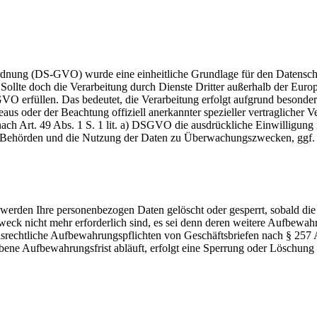
dnung (DS-GVO) wurde eine einheitliche Grundlage für den Datenschu
llte doch die Verarbeitung durch Dienste Dritter außerhalb der Europ
VO erfüllen. Das bedeutet, die Verarbeitung erfolgt aufgrund besonde
us oder der Beachtung offiziell anerkannter spezieller vertraglicher V
ach Art. 49 Abs. 1 S. 1 lit. a) DSGVO die ausdrückliche Einwilligung
S-Behörden und die Nutzung der Daten zu Überwachungszwecken, ggf. 
 werden Ihre personenbezogen Daten gelöscht oder gesperrt, sobald die 
Zweck nicht mehr erforderlich sind, es sei denn deren weitere Aufbewah
srechtliche Aufbewahrungspflichten von Geschäftsbriefen nach § 257 
ne Aufbewahrungsfrist abläuft, erfolgt eine Sperrung oder Löschung Ih