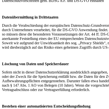
Datenschutzvorschriften gem. BDSG n.F. und DS-GVO einhalten
Datenübermittlung in Drittstaaten
Durch die Verabschiedung der europäischen Datenschutz-Grundveror
durch Unternehmen verarbeitet, für die DS-GVO Anwendung findet. So
so müssen diese die besonderen Voraussetzungen der Art. 44 ff. DS-G
anerkannte Feststellung eines der EU entsprechenden Datenschutznivea
Soweit wir aufgrund der Unwirksamkeit des sog. „Privacy Shields“, n
wird diesbezüglich auf das Risiko eines geheimen Zugriffs durch U
Löschung von Daten und Speicherdauer
Sofern nicht in dieser Datenschutzerklärung ausdrücklich angegeben,
oder der Zweck für die Speicherung entfällt bzw. die Daten für den 
Aufbewahrungspflichten entgegenstehen. Darunter fallen etwa handel
nach § 147 Abs. 1 AO von Belegen (10 Jahre). Wenn die vorgeschriebe
Vertragsabschluss oder zur Vertragserfüllung erforderlich.
Bestehen einer automatisierten Entscheidungsfindung