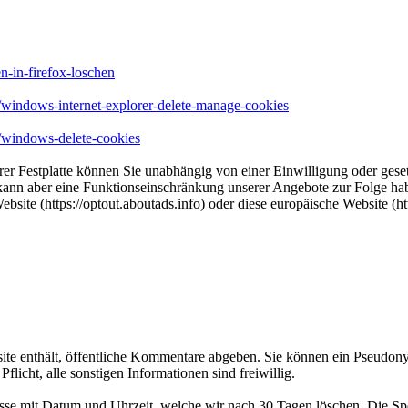
n-in-firefox-loschen
2/windows-internet-explorer-delete-manage-cookies
7/windows-delete-cookies
r Festplatte können Sie unabhängig von einer Einwilligung oder geset
kann aber eine Funktionseinschränkung unserer Angebote zur Folge ha
bsite (https://optout.aboutads.info) oder diese europäische Website 
te enthält, öffentliche Kommentare abgeben. Sie können ein Pseudony
licht, alle sonstigen Informationen sind freiwillig.
esse mit Datum und Uhrzeit, welche wir nach 30 Tagen löschen. Die Spe