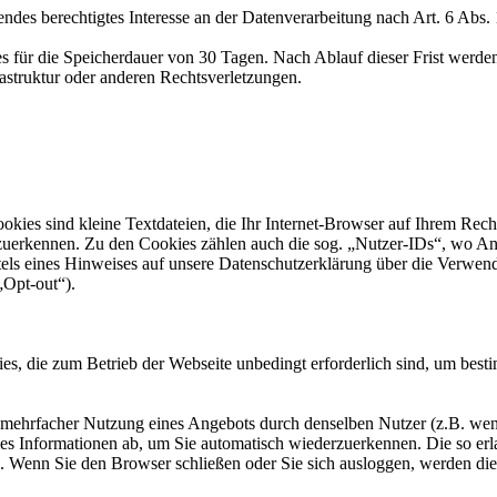
ndes berechtigtes Interesse an der Datenverarbeitung nach Art. 6 Abs.
s für die Speicherdauer von 30 Tagen. Nach Ablauf dieser Frist werden
struktur oder anderen Rechtsverletzungen.
ies sind kleine Textdateien, die Ihr Internet-Browser auf Ihrem Rechn
uerkennen. Zu den Cookies zählen auch die sog. „Nutzer-IDs“, wo Anga
ttels eines Hinweises auf unsere Datenschutzerklärung über die Verw
„Opt-out“).
ies, die zum Betrieb der Webseite unbedingt erforderlich sind, um be
rfacher Nutzung eines Angebots durch denselben Nutzer (z.B. wenn S
kies Informationen ab, um Sie automatisch wiederzuerkennen. Die so er
n. Wenn Sie den Browser schließen oder Sie sich ausloggen, werden die